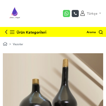
Türkçe
Heykeller
Kitap Tutucular
Ürün Kategorileri
Arama
Biblolar
Vazolar
Vazolar