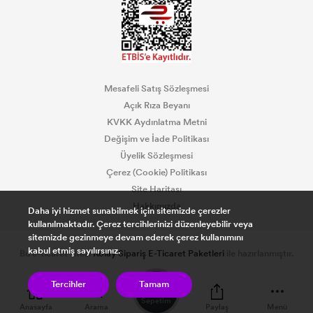
Mesafeli Satış Sözleşmesi
Açık Rıza Beyanı
KVKK Aydınlatma Metni
Değişim ve İade Politikası
Üyelik Sözleşmesi
Çerez (Cookie) Politikası
Site Haritası
Hakkımızda
Daha iyi hizmet sunabilmek için sitemizde çerezler
kullanılmaktadır. Çerez tercihlerinizi düzenleyebilir veya
sitemizde gezinmeye devam ederek çerez kullanımını
kabul etmiş sayılırsınız.
Bu e-ticaret sitesi
Kolay Sipariş E-Ticaret Paketleri
ile hazırlanmıştır.
0
Tercihler
Tamam
Sepetim
Anasayfa
Arama
Paylaş
Menü