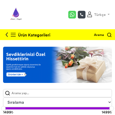
Türkçe
Heykeller
Kitap Tutucular
Ürün Kategorileri
Arama
Biblolar
Vazolar
1499₺
1499₺